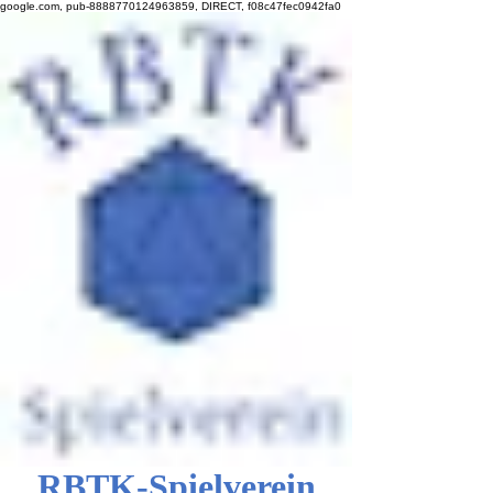
google.com, pub-8888770124963859, DIRECT, f08c47fec0942fa0
RBTK-Spielverein