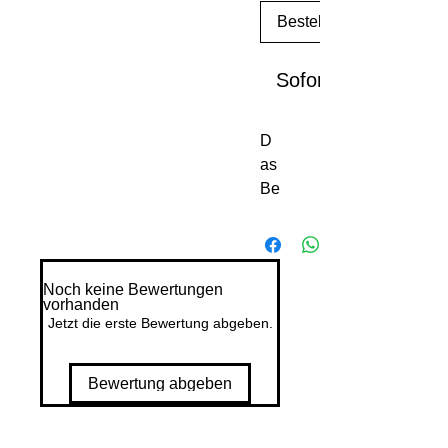
Bestellen
Sofortkauf
D
as
Be
rli
n
zw
isc
Noch keine Bewertungen
vorhanden
he
Jetzt die erste Bewertung abgeben.
n
de
n
Bewertung abgeben
W
elt