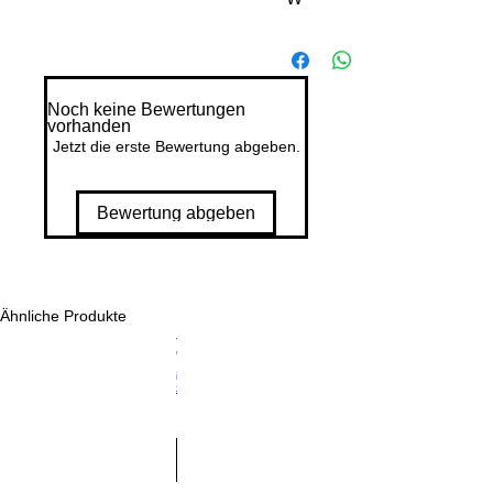
üs
te
nr
ei
Noch keine Bewertungen
vorhanden
ch
Jetzt die erste Bewertung abgeben.
-
Di
e
Bewertung abgeben
W
üs
te
Kh
Ähnliche Produkte
Preis
Jenga
22,30 €
ô
Classic
m
inkl. MwSt.
|
zzgl. Lieferkosten
un
d
Th
al