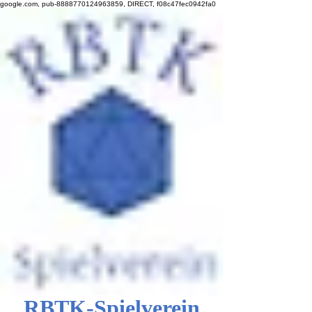
google.com, pub-8888770124963859, DIRECT, f08c47fec0942fa0
RBTK-Spielverein