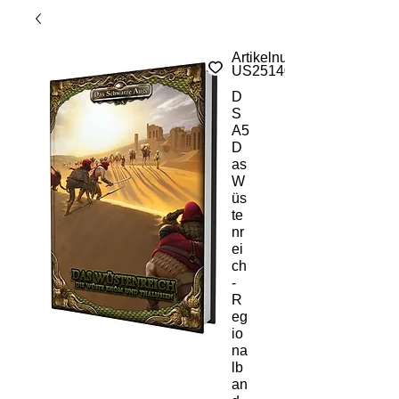
Artikelnummer:
US25140
D
S
A5
D
as
W
üs
te
nr
ei
ch
-
R
eg
io
na
lb
an