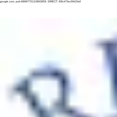
google.com, pub-8888770124963859, DIRECT, f08c47fec0942fa0