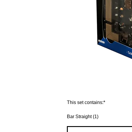
This set contains:*
Bar Straight (1)
Bar L-Shape, (1)
Bar 45 Degree Angle, (1)