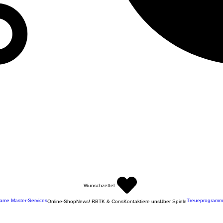
Wunschzettel
ame Master-Services
Treueprogramm
Online-Shop
News! RBTK & Cons
Kontaktiere uns
Über Spiele