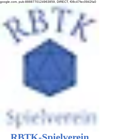
google.com, pub-8888770124963859, DIRECT, f08c47fec0942fa0
RBTK-Spielverein