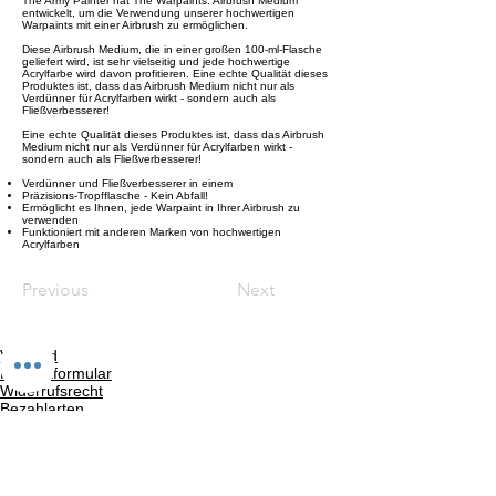
The Army Painter hat The Warpaints: Airbrush Medium
entwickelt, um die Verwendung unserer hochwertigen
Warpaints mit einer Airbrush zu ermöglichen.
Diese Airbrush Medium, die in einer großen 100-ml-Flasche
geliefert wird, ist sehr vielseitig und jede hochwertige
Acrylfarbe wird davon profitieren. Eine echte Qualität dieses
Produktes ist, dass das Airbrush Medium nicht nur als
Verdünner für Acrylfarben wirkt - sondern auch als
Fließverbesserer!
Eine echte Qualität dieses Produktes ist, dass das Airbrush
Medium nicht nur als Verdünner für Acrylfarben wirkt -
sondern auch als Fließverbesserer!
Verdünner und Fließverbesserer in einem
Präzisions-Tropfflasche - Kein Abfall!
Ermöglicht es Ihnen, jede Warpaint in Ihrer Airbrush zu
verwenden
Funktioniert mit anderen Marken von hochwertigen
Acrylfarben
Previous
Next
Versand
Kontaktformular
Widerrufsrecht
Bezahlarten
Reklamation
FAQ
Rückgabe und Rücksendungen
Unsere AGB