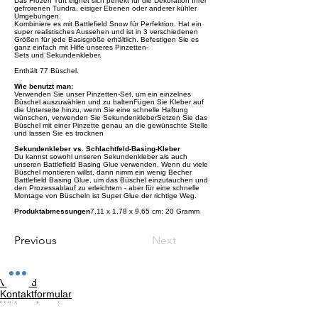
Das Frozen Tuft eignet sich perfekt für die Dekoration Ihrer
gefrorenen Tundra, eisiger Ebenen oder anderer kühler
Umgebungen.
Kombiniere es mit
Battlefield Snow
für Perfektion. Hat ein
super realistisches Aussehen und ist in 3 verschiedenen
Größen für jede Basisgröße erhältlich. Befestigen Sie es
ganz einfach mit Hilfe unseres Pinzetten-
Sets und
Sekundenkleber
.
Enthält 77 Büschel.
Wie benutzt man:
Verwenden Sie unser Pinzetten-Set, um ein einzelnes
Büschel auszuwählen und zu haltenFügen Sie Kleber auf
die Unterseite hinzu, wenn Sie eine schnelle Haftung
wünschen, verwenden Sie SekundenkleberSetzen Sie das
Büschel mit einer Pinzette genau an die gewünschte Stelle
und lassen Sie es trocknen
Sekundenkleber vs. Schlachtfeld-Basing-Kleber
Du kannst sowohl unseren Sekundenkleber als auch
unseren Battlefield Basing Glue verwenden. Wenn du viele
Büschel montieren willst, dann nimm ein wenig Becher
Battlefield Basing Glue, um das Büschel einzutauchen und
den Prozessablauf zu erleichtern - aber für eine schnelle
Montage von Büscheln ist Super Glue der richtige Weg.
Produktabmessungen
‎7,11 x 1,78 x 9,65 cm; 20 Gramm
Previous
Next
Versand
Kontaktformular
Widerrufsrecht
Bezahlarten