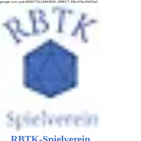
google.com, pub-8888770124963859, DIRECT, f08c47fec0942fa0
RBTK-Spielverein