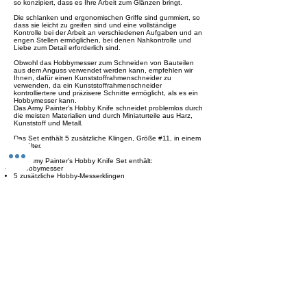
so konzipiert, dass es Ihre Arbeit zum Glänzen bringt.
Die schlanken und ergonomischen Griffe sind gummiert, so
dass sie leicht zu greifen sind und eine vollständige
Kontrolle bei der Arbeit an verschiedenen Aufgaben und an
engen Stellen ermöglichen, bei denen Nahkontrolle und
Liebe zum Detail erforderlich sind.
Obwohl das Hobbymesser zum Schneiden von Bauteilen
aus dem Anguss verwendet werden kann, empfehlen wir
Ihnen, dafür einen Kunststoffrahmenschneider zu
verwenden, da ein Kunststoffrahmenschneider
kontrolliertere und präzisere Schnitte ermöglicht, als es ein
Hobbymesser kann.
Das Army Painter's Hobby Knife schneidet problemlos durch
die meisten Materialien und durch Miniaturteile aus Harz,
Kunststoff und Metall.
Das Set enthält 5 zusätzliche Klingen, Größe #11, in einem
Behälter.
Das Army Painter's Hobby Knife Set enthält:
1 Hobbymesser
5 zusätzliche Hobby-Messerklingen
Previous
Next
Versand
Kontaktformular
Widerrufsrecht
Bezahlarten
Reklamation
FAQ