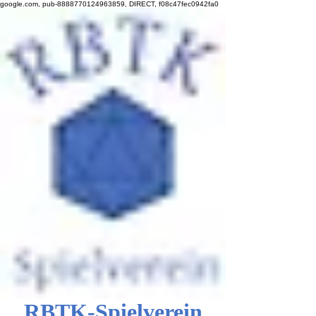
google.com, pub-8888770124963859, DIRECT, f08c47fec0942fa0
RBTK-Spielverein