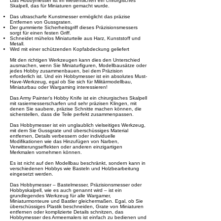
Das Hobbymesser ist im Wesentlichen ein chirurgisches
Skalpell, das für Miniaturen gemacht wurde.
Das ultrascharfe Kunstmesser ermöglicht das präzise
Entfernen von Gussgraten.
Der gummierte Sicherheitsgriff dieses Präzisionsmessers
sorgt für einen festen Griff.
Schneidet mühelos Miniaturteile aus Harz, Kunststoff und
Metall.
Wird mit einer schützenden Kopfabdeckung geliefert
Mit den richtigen Werkzeugen kann dies den Unterschied
ausmachen, wenn Sie Miniaturfiguren, Modellbausätze oder
jedes Hobby zusammenbauen, bei dem Präzision
erforderlich ist. Und ein Hobbymesser ist ein absolutes Must-
Have-Werkzeug, egal ob Sie sich für Militärmodellbau,
Miniaturbau oder Wargaming interessieren!
Das Army Painter's Hobby Knife ist ein chirurgisches Skalpell
mit rasiermesserscharfen und sehr präzisen Klingen, mit
denen Sie saubere, präzise Schnitte machen können, die
sicherstellen, dass die Teile perfekt zusammenpassen.
Das Hobbymesser ist ein unglaublich vielseitiges Werkzeug,
mit dem Sie Gussgrate und überschüssiges Material
entfernen, Details verbessern oder individuelle
Modifikationen wie das Hinzufügen von Narben,
Verwitterungseffekten oder anderen einzigartigen
Merkmalen vornehmen können.
Es ist nicht auf den Modellbau beschränkt, sondern kann in
verschiedenen Hobbys wie Basteln und Holzbearbeitung
eingesetzt werden.
Das Hobbymesser – Bastelmesser, Präzisionsmesser oder
Hobbyskalpell, wie es auch genannt wird – ist ein
grundlegendes Werkzeug für alle Wargamer,
Miniaturmonteure und Bastler gleichermaßen. Egal, ob Sie
überschüssiges Plastik beschneiden, Grate von Miniaturen
entfernen oder komplizierte Details schnitzen, das
Hobbymesser des Armeemalers ist einfach zu bedienen und