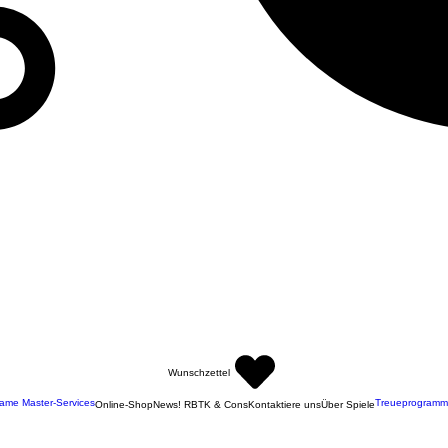
Wunschzettel
ame Master-Services
Treueprogramm
Online-Shop
News! RBTK & Cons
Kontaktiere uns
Über Spiele