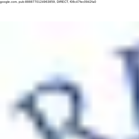
google.com, pub-8888770124963859, DIRECT, f08c47fec0942fa0