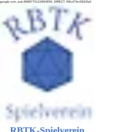
google.com, pub-8888770124963859, DIRECT, f08c47fec0942fa0
RBTK-Spielverein