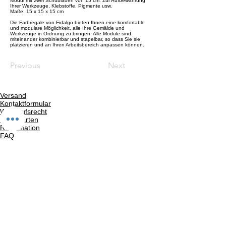
Modul mit zwei Schubladen von 15 cm. Zur Aufbewahrung
Ihrer Werkzeuge, Klebstoffe, Pigmente usw.
Maße: 15 x 15 x 15 cm
Die Farbregale von Fidalgo bieten Ihnen eine komfortable
und modulare Möglichkeit, alle Ihre Gemälde und
Werkzeuge in Ordnung zu bringen. Alle Module sind
miteinander kombinierbar und stapelbar, so dass Sie sie
platzieren und an Ihren Arbeitsbereich anpassen können.
Previous
Next
Versand
Kontaktformular
Widerrufsrecht
Bezahlarten
Reklamation
FAQ
Rückgabe und Rücksendungen
Unsere AGB
Impressum
Privatsphäre und Datenschutz
Barrierefreiheitserklärung
Suchergebnise
Vertrag widerrufen