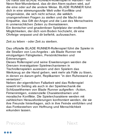
Du hältst das BLADE RUNNER-Rollenspiel in Händen - ein
Neon-Noir-Wunderland, das dir den Atem rauben wird, auf
die eine oder auf die andere Weise. BLADE RUNNER führt
dich in eine stimmungsvolle Welt voller Konflikte und
Gegensätze, die sich nicht scheut, die wirklich
unangenehmen Fragen zu stellen und die Macht der
Empathie, das Gift der Angst und die Last des Menschseins
in unmenschlichen Zeiten zu thematisieren.
Ein ikonischer und gnadenloser Spielplatz der endlosen
Möglichkeiten, der dich vom Boden hochzieht, dir eine
Ohrfeige verpasst und dir befiehlt, aufzuwachen.
Zeit zu leben - oder Zeit zu sterben.
Das offizielle BLADE RUNNER-Rollenspiel führt die Spieler in
die Straßen von Los Angeles - als Blade Runner mit
einzigartigen Fähigkeiten, Persönlichkeiten und
Erinnerungen.
Dieses Rollenspiel und seine Erweiterungen werden die
Grenzen investigativer Spielmechanismen in
Tischrollenspielen ausreizen und den Spielern das
Werkzeug an die Hand geben, weit mehr als Fälle zu lösen,
in denen es darum geht, Replikanten "in den Ruhestand zu
versetzen".
Neben der eigentlichen Fallarbeit wird das Rollenspiel
sowohl im Setting als auch in der Spielmechanik die
Schlüsselthemen von Blade Runner aufgreifen - Action,
Firmenintrigen, existenzielle Charakterdramen und
moralische Konflikte. Die Spielercharaktere werden mit
zahlreichen Herausforderungen konfrontiert werden, die sie
ihre Freunde hinterfragen, sich in ihre Feinde einfühlen und
das Fortbestehen von Hoffnung und Menschlichkeit
erkunden lassen.
Previous
Next