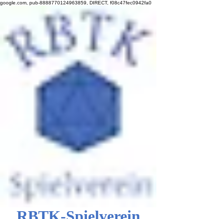
google.com, pub-8888770124963859, DIRECT, f08c47fec0942fa0
RBTK-Spielverein