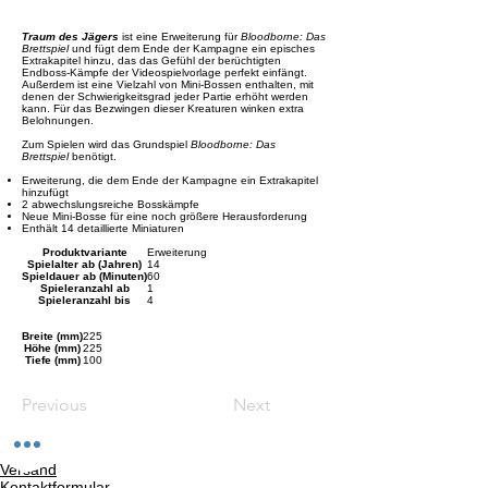
Traum des Jägers
ist eine Erweiterung für
Bloodborne: Das
Brettspiel
und fügt dem Ende der Kampagne ein episches
Extrakapitel hinzu, das das Gefühl der berüchtigten
Endboss-Kämpfe der Videospielvorlage perfekt einfängt.
Außerdem ist eine Vielzahl von Mini-Bossen enthalten, mit
denen der Schwierigkeitsgrad jeder Partie erhöht werden
kann. Für das Bezwingen dieser Kreaturen winken extra
Belohnungen.
Zum Spielen wird das Grundspiel
Bloodborne: Das
Brettspiel
benötigt.
Erweiterung, die dem Ende der Kampagne ein Extrakapitel
hinzufügt
2 abwechslungsreiche Bosskämpfe
Neue Mini-Bosse für eine noch größere Herausforderung
Enthält 14 detaillierte Miniaturen
Produktvariante
Erweiterung
Spielalter ab (Jahren)
14
Spieldauer ab (Minuten)
60
Spieleranzahl ab
1
Spieleranzahl bis
4
Breite (mm)
225
Höhe (mm)
225
Tiefe (mm)
100
Previous
Next
Versand
Kontaktformular