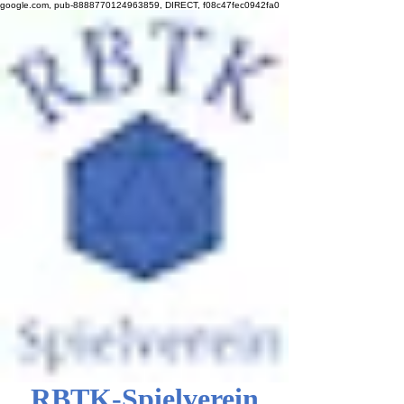
google.com, pub-8888770124963859, DIRECT, f08c47fec0942fa0
RBTK-Spielverein