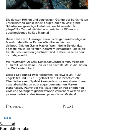
Die tiefsten Höhlen und versteckten Gänge der berüchtigten
unterirdischen Dunkellande bergen ebenso viele große
Schätze wie gewaltige Gefahren, wie Monsterhöhlen,
pilzgefüllte Tunnel, tückische unterirdische Flüsse und
geschmolzenes heißes Magma!
Diese Reihe von Gaming-Karten bietet gebrauchsfertige und
fesselnd detaillierte Fantasy-Set-Pieces für den
vielbeschäftigten Game Master. Wenn deine Spieler das
nächste Mal in die tiefsten Kammern eintauchen, die in die
Kruste des Planeten geschnitzt sind, haben diese Karten
dich abgedeckt.
Mit
Pathifnder Flip-Mat: Darklands Dangers Multi-Pack
bist
du bereit, wenn deine Spieler das nächste Mal in die Tiefen
der Welt eintauchen!
Dieses Set enthält zwei Flipmatten, die jeweils 24" x 30"
ungefaltet und 8" x 10" gefaltet sind. Die beschichtete
Oberfläche einer Flip-Mat kann jedem trocken abwischbaren,
nass abwischbaren oder sogar permanenten Marker
standhalten. Pathfinder Flip-Mats können von erfahrenen
GMs und Anfängern gleichermaßen verwendet werden und
passen perfekt in das Arsenal jedes Game Masters!
Previous
Next
Versand
Kontaktformular