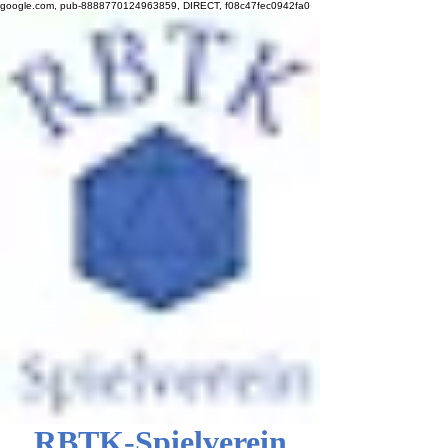
google.com, pub-8888770124963859, DIRECT, f08c47fec0942fa0
RBTK-Spielverein