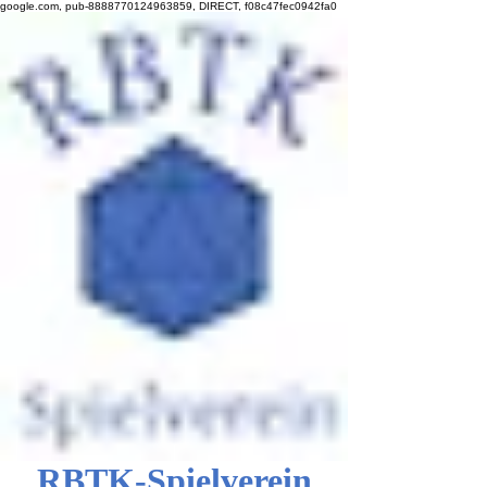
google.com, pub-8888770124963859, DIRECT, f08c47fec0942fa0
RBTK-Spielverein