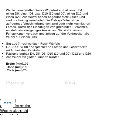
Wähle deine Waffe! Dieses Würfelset enthält einen D4,
einen D6, einen D8, zwei D10 (10 und 00), einen D12 und
einen D20. Alle Würfel haben abgerundetete Ecken und
sind hochwertig verarbeitet. Die Galaxy-Reihe ist die
aufregende Verschmelzung von zwei oder mehr kosmischen
Farben. Durch das Hinzufügen von glitzernden Elementen
entsteht ein einzigartiges Aussehen. Sie sind in einem
Fensterkarton verpackt und zeigen auf der Vorderseite, alle
Würfel auf einem Blick.
Set aus 7 hochwertigen Resin-Würfeln
GALAXY SERIE: Ansprechende Farben und Glanzeffekte
mit funkelnden Partikeln
Packung enthält D4, D6, D8, D10 (10 und 00), D12 und D20
Alle Würfel mit glatten, runden Kanten
Breite (mm)
106
Höhe (mm)
153
Tiefe (mm)
25
Previous
Next
Versand
Kontaktformular
Widerrufsrecht
Bezahlarten
Reklamation
FAQ
Rückgabe und Rücksendungen
Unsere AGB