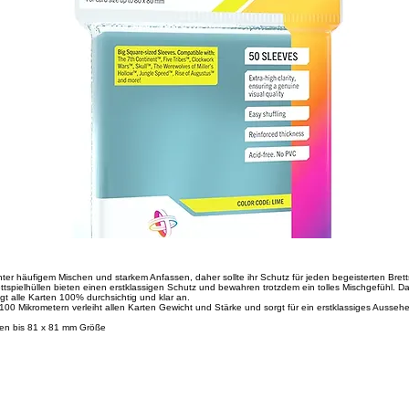
unter häufigem Mischen und starkem Anfassen, daher sollte ihr Schutz für jeden begeisterten Bret
ettspielhüllen bieten einen erstklassigen Schutz und bewahren trotzdem ein tolles Mischgefühl. Da
igt alle Karten 100% durchsichtig und klar an.
 100 Mikrometern verleiht allen Karten Gewicht und Stärke und sorgt für ein erstklassiges Ausseh
rten bis 81 x 81 mm Größe