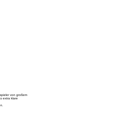
tspieler von großem
s extra klare
en.