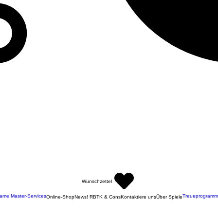
Wunschzettel
ame Master-Services
Treueprogramm
Online-Shop
News! RBTK & Cons
Kontaktiere uns
Über Spiele