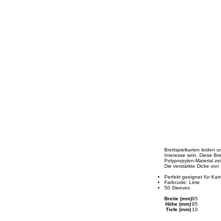
Brettspielkarten leiden 
Interesse sein. Diese Br
Polypropylen-Material ze
Die verstärkte Dicke von
Perfekt geeignet für Ka
Farbcode: Lime
50 Sleeves
Breite (mm)
95
Höhe (mm)
95
Tiefe (mm)
10