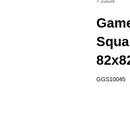
< Zurück
Game
Squa
82x8
GGS10045