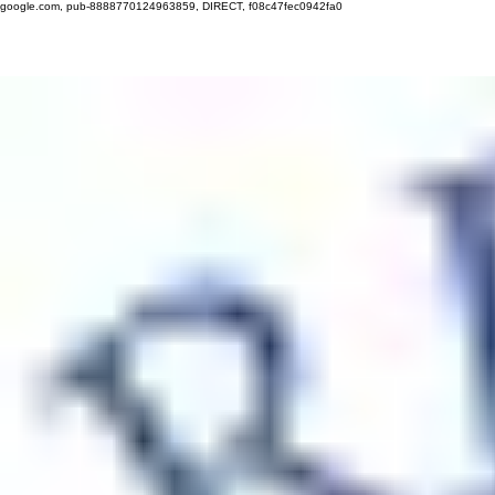
google.com, pub-8888770124963859, DIRECT, f08c47fec0942fa0