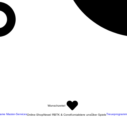
Wunschzettel
ame Master-Services
Treueprogramm
Online-Shop
News! RBTK & Cons
Kontaktiere uns
Über Spiele