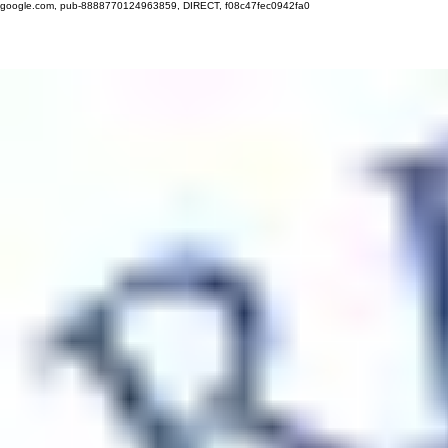
google.com, pub-8888770124963859, DIRECT, f08c47fec0942fa0