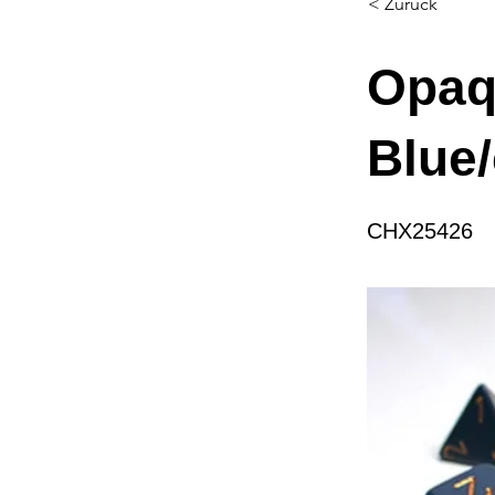
< Zurück
Opaq
Blue/
CHX25426