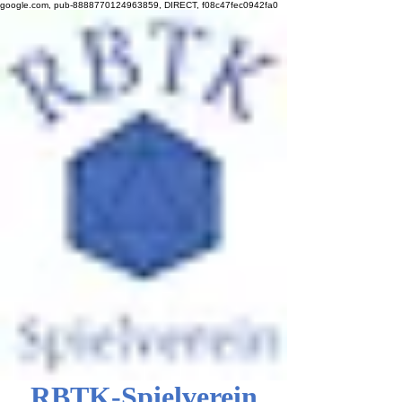
google.com, pub-8888770124963859, DIRECT, f08c47fec0942fa0
RBTK-Spielverein