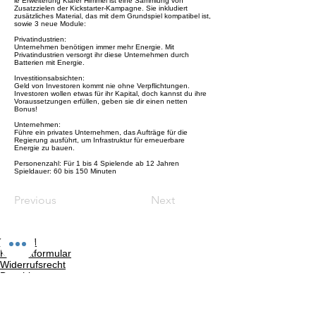
ie Erweiterung Klarer Himmel ist eine Sammlung von
Zusatzzielen der Kickstarter-Kampagne. Sie inkludiert
zusätzliches Material, das mit dem Grundspiel kompatibel ist,
sowie 3 neue Module:
Privatindustrien:
Unternehmen benötigen immer mehr Energie. Mit
Privatindustrien versorgt ihr diese Unternehmen durch
Batterien mit Energie.
Investitionsabsichten:
Geld von Investoren kommt nie ohne Verpflichtungen.
Investoren wollen etwas für ihr Kapital, doch kannst du ihre
Voraussetzungen erfüllen, geben sie dir einen netten
Bonus!
Unternehmen:
Führe ein privates Unternehmen, das Aufträge für die
Regierung ausführt, um Infrastruktur für erneuerbare
Energie zu bauen.
Personenzahl: Für 1 bis 4 Spielende ab 12 Jahren
Spieldauer: 60 bis 150 Minuten
Previous
Next
Versand
Kontaktformular
Widerrufsrecht
Bezahlarten
Reklamation
FAQ
Rückgabe und Rücksendungen