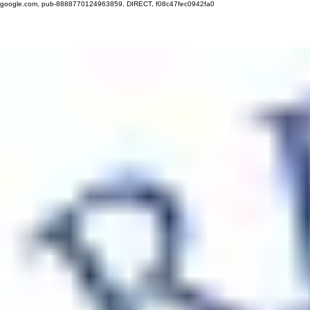
google.com, pub-8888770124963859, DIRECT, f08c47fec0942fa0