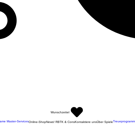
Wunschzettel
ame Master-Services
Treueprogramm
Online-Shop
News! RBTK & Cons
Kontaktiere uns
Über Spiele