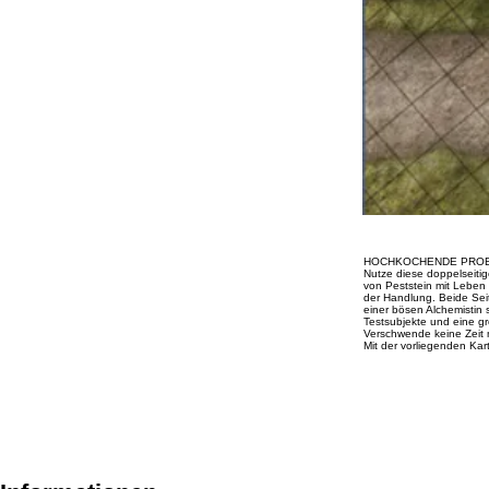
HOCHKOCHENDE PRO
Nutze diese doppelseitig
von Peststein mit Leben
der Handlung. Beide Sei
einer bösen Alchemistin 
Testsubjekte und eine g
Verschwende keine Zeit 
Mit der vorliegenden Kart