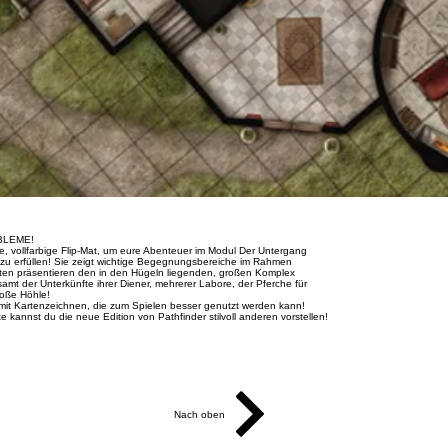
BLEME!
e, vollfarbige Flip-Mat, um eure Abenteuer im Modul Der Untergang
 zu erfüllen! Sie zeigt wichtige Begegnungsbereiche im Rahmen
ten präsentieren den in den Hügeln liegenden, großen Komplex
samt der Unterkünfte ihrer Diener, mehrerer Labore, der Pferche für
roße Höhle!
mit Kartenzeichnen, die zum Spielen besser genutzt werden kann!
e kannst du die neue Edition von Pathfinder stilvoll anderen vorstellen!
Nach oben