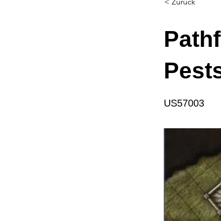
< Zurück
Pathf
Pests
US57003