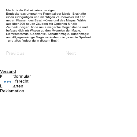
Mach dir die Geheimnisse zu eigen!
Entdecke das ungeahnte Potential der Magie! Erschaffe
einen einzigartigen und mächtigen Zauberwirker mit den
neuen Klassen des Beschwörers und des Magus. Wähle
aus über 200 neuen Zaubern mit Optionen für alle
Zauberkundigen, finde neue magische Gegenstände und
befasse dich mit Wissen zu den Mysterien der Magie.
Elementarismus, Geomantie, Schattenmagie, Runenmagie
und Allgegenwärtige Magie verändern die gesamte Spielwelt
- und alles findest du in diesem Buch!
Previous
Next
Versand
Kontaktformular
Widerrufsrecht
Bezahlarten
Reklamation
FAQ
Rückgabe und Rücksendungen
Unsere AGB
Impressum
Privatsphäre und Datenschutz
Barrierefreiheitserklärung
Suchergebnise
Vertrag widerrufen