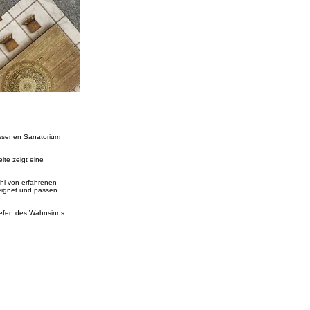
essenen Sanatorium
ite zeigt eine
ohl von erfahrenen
eeignet und passen
Tiefen des Wahnsinns