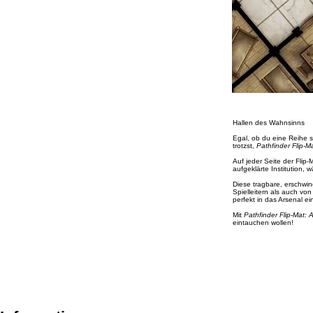
Hallen des Wahnsinns
Egal, ob du eine Reihe 
trotzst,
Pathfinder Flip-M
Auf jeder Seite der Flip-
aufgeklärte Institution,
Diese tragbare, erschwin
Spielleitern als auch v
perfekt in das Arsenal ei
Mit
Pathfinder Flip-Mat: 
eintauchen wollen!