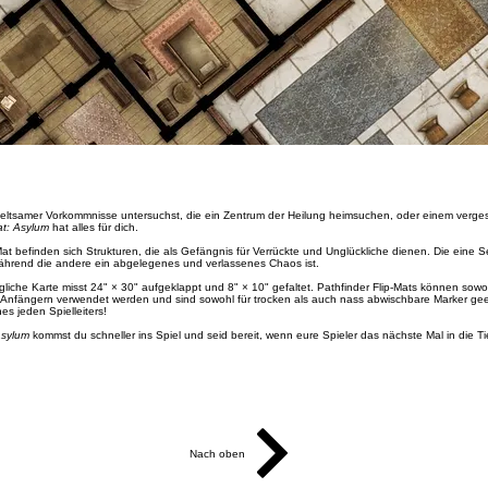
seltsamer Vorkommnisse untersuchst, die ein Zentrum der Heilung heimsuchen, oder einem verg
at: Asylum
hat alles für dich.
Mat befinden sich Strukturen, die als Gefängnis für Verrückte und Unglückliche dienen. Die eine Se
 während die andere ein abgelegenes und verlassenes Chaos ist.
gliche Karte misst 24" × 30" aufgeklappt und 8" × 10" gefaltet. Pathfinder Flip-Mats können sow
on Anfängern verwendet werden und sind sowohl für trocken als auch nass abwischbare Marker g
nes jeden Spielleiters!
Asylum
kommst du schneller ins Spiel und seid bereit, wenn eure Spieler das nächste Mal in die 
Nach oben