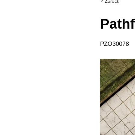
< Zurück
Pathf
PZO30078