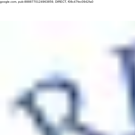
google.com, pub-8888770124963859, DIRECT, f08c47fec0942fa0