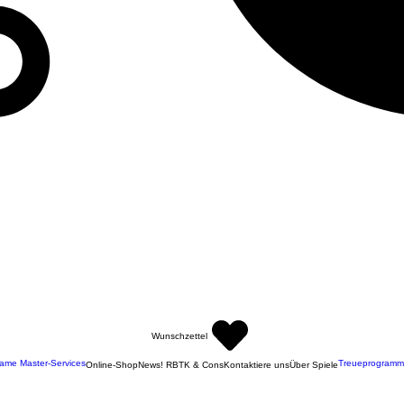
Wunschzettel
ame Master-Services
Treueprogramm
Online-Shop
News! RBTK & Cons
Kontaktiere uns
Über Spiele