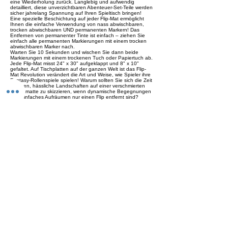
eine Wiederholung zurück. Langlebig und aufwendig
detailliert, diese unverzichtbaren Abenteuer-Set-Teile werden
sicher jahrelang Spannung auf Ihren Spieltisch bringen!
Eine spezielle Beschichtung auf jeder Flip-Mat ermöglicht
Ihnen die einfache Verwendung von nass abwischbaren,
trocken abwischbaren UND permanenten Markern! Das
Entfernen von permanenter Tinte ist einfach – ziehen Sie
einfach alle permanenten Markierungen mit einem trocken
abwischbaren Marker nach.
Warten Sie 10 Sekunden und wischen Sie dann beide
Markierungen mit einem trockenen Tuch oder Papiertuch ab.
Jede Flip-Mat misst 24" x 30" aufgeklappt und 8" x 10"
gefaltet. Auf Tischplatten auf der ganzen Welt ist das Flip-
Mat Revolution verändert die Art und Weise, wie Spieler ihre
Fantasy-Rollenspiele spielen! Warum sollten Sie sich die Zeit
nehmen, hässliche Landschaften auf einer verschmierten
Plastikmatte zu skizzieren, wenn dynamische Begegnungen
und einfaches Aufräumen nur einen Flip entfernt sind?
Previous
Next
Versand
Kontaktformular
Widerrufsrecht
Bezahlarten
Reklamation
FAQ
Rückgabe und Rücksendungen
Unsere AGB
Impressum
Privatsphäre und Datenschutz