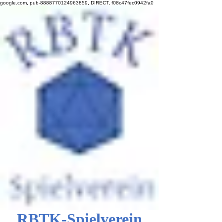
google.com, pub-8888770124963859, DIRECT, f08c47fec0942fa0
RBTK-Spielverein