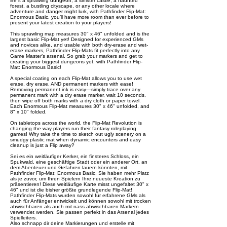
Be it a sprawling dungeon, a sinister castle, a haunted
forest, a bustling cityscape, or any other locale where
adventure and danger might lurk, with Pathfinder Flip-Mat:
Enormous Basic, you’ll have more room than ever before to
present your latest creation to your players!
This sprawling map measures 30" x 46" unfolded and is the
largest basic Flip-Mat yet! Designed for experienced GMs
and novices alike, and usable with both dry-erase and wet-
erase markers, Pathfinder Flip-Mats fit perfectly into any
Game Master’s arsenal. So grab your markers and get to
creating your biggest dungeons yet, with Pathfinder Flip-
Mat: Enormous Basic!
A special coating on each Flip-Mat allows you to use wet
erase, dry erase, AND permanent markers with ease!
Removing permanent ink is easy—simply trace over any
permanent mark with a dry erase marker, wait 10 seconds,
then wipe off both marks with a dry cloth or paper towel.
Each Enormous Flip-Mat measures 30" x 46" unfolded, and
8" x 10" folded.
On tabletops across the world, the Flip-Mat Revolution is
changing the way players run their fantasy roleplaying
games! Why take the time to sketch out ugly scenery on a
smudgy plastic mat when dynamic encounters and easy
cleanup is just a Flip away?
Sei es ein weitläufiger Kerker, ein finsteres Schloss, ein
Spukwald, eine geschäftige Stadt oder ein anderer Ort, an
dem Abenteuer und Gefahren lauern könnten, mit
Pathfinder Flip-Mat: Enormous Basic, Sie haben mehr Platz
als je zuvor, um Ihren Spielern Ihre neueste Kreation zu
präsentieren! Diese weitläufige Karte misst ungefaltet 30" x
46" und ist die bisher größte grundlegende Flip-Mat!
Pathfinder Flip-Mats wurden sowohl für erfahrene GMs als
auch für Anfänger entwickelt und können sowohl mit trocken
abwischbaren als auch mit nass abwischbaren Markern
verwendet werden. Sie passen perfekt in das Arsenal jedes
Spielleiters.
Also schnapp dir deine Markierungen und erstelle mit