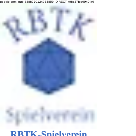
google.com, pub-8888770124963859, DIRECT, f08c47fec0942fa0
RBTK-Spielverein