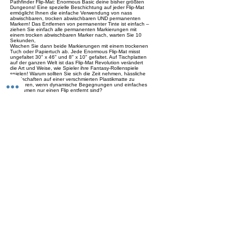
Pathfinder Flip-Mat: Enormous Basic deine bisher größten
Dungeons! Eine spezielle Beschichtung auf jeder Flip-Mat
ermöglicht Ihnen die einfache Verwendung von nass
abwischbaren, trocken abwischbaren UND permanenten
Markern! Das Entfernen von permanenter Tinte ist einfach –
ziehen Sie einfach alle permanenten Markierungen mit
einem trocken abwischbaren Marker nach, warten Sie 10
Sekunden,
Wischen Sie dann beide Markierungen mit einem trockenen
Tuch oder Papiertuch ab. Jede Enormous Flip-Mat misst
ungefaltet 30" x 46" und 8" x 10" gefaltet. Auf Tischplatten
auf der ganzen Welt ist das Flip-Mat Revolution verändert
die Art und Weise, wie Spieler ihre Fantasy-Rollenspiele
spielen! Warum sollten Sie sich die Zeit nehmen, hässliche
Landschaften auf einer verschmierten Plastikmatte zu
skizzieren, wenn dynamische Begegnungen und einfaches
Aufräumen nur einen Flip entfernt sind?
Previous
Next
Versand
Kontaktformular
Widerrufsrecht
Bezahlarten
Reklamation
FAQ
Rückgabe und Rücksendungen
Unsere AGB
Impressum
Privatsphäre und Datenschutz
Barrierefreiheitserklärung