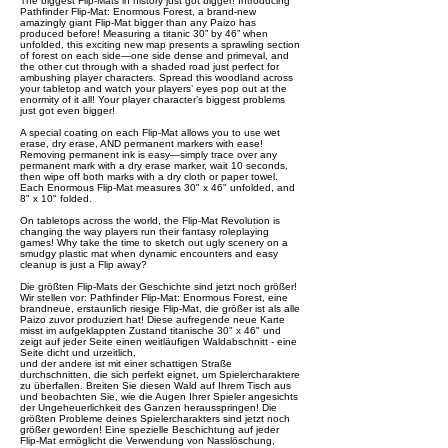
The biggest Flip-Mats in history just got bigger! Introducing
Pathfinder Flip-Mat: Enormous Forest, a brand-new
amazingly giant Flip-Mat bigger than any Paizo has
produced before! Measuring a titanic 30” by 46” when
unfolded, this exciting new map presents a sprawling section
of forest on each side—one side dense and primeval, and
the other cut through with a shaded road just perfect for
ambushing player characters. Spread this woodland across
your tabletop and watch your players’ eyes pop out at the
enormity of it all! Your player character’s biggest problems
just got even bigger!
A special coating on each Flip-Mat allows you to use wet
erase, dry erase, AND permanent markers with ease!
Removing permanent ink is easy—simply trace over any
permanent mark with a dry erase marker, wait 10 seconds,
then wipe off both marks with a dry cloth or paper towel.
Each Enormous Flip-Mat measures 30" x 46" unfolded, and
8" x 10" folded.
On tabletops across the world, the Flip-Mat Revolution is
changing the way players run their fantasy roleplaying
games! Why take the time to sketch out ugly scenery on a
smudgy plastic mat when dynamic encounters and easy
cleanup is just a Flip away?
Die größten Flip-Mats der Geschichte sind jetzt noch größer!
Wir stellen vor: Pathfinder Flip-Mat: Enormous Forest, eine
brandneue, erstaunlich riesige Flip-Mat, die größer ist als alle
Paizo zuvor produziert hat! Diese aufregende neue Karte
misst im aufgeklappten Zustand titanische 30" x 46" und
zeigt auf jeder Seite einen weitläufigen Waldabschnitt - eine
Seite dicht und urzeitlich,
und der andere ist mit einer schattigen Straße
durchschnitten, die sich perfekt eignet, um Spielercharaktere
zu überfallen. Breiten Sie diesen Wald auf Ihrem Tisch aus
und beobachten Sie, wie die Augen Ihrer Spieler angesichts
der Ungeheuerlichkeit des Ganzen herausspringen! Die
größten Probleme deines Spielercharakters sind jetzt noch
größer geworden! Eine spezielle Beschichtung auf jeder
Flip-Mat ermöglicht die Verwendung von Nasslöschung,