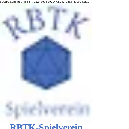
google.com, pub-8888770124963859, DIRECT, f08c47fec0942fa0
RBTK-Spielverein