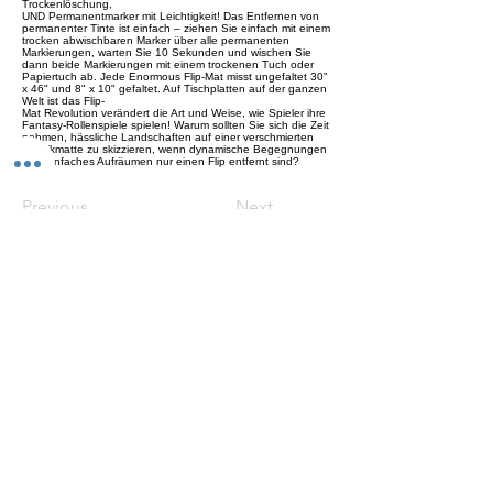
Trockenlöschung,
UND Permanentmarker mit Leichtigkeit! Das Entfernen von
permanenter Tinte ist einfach – ziehen Sie einfach mit einem
trocken abwischbaren Marker über alle permanenten
Markierungen, warten Sie 10 Sekunden und wischen Sie
dann beide Markierungen mit einem trockenen Tuch oder
Papiertuch ab. Jede Enormous Flip-Mat misst ungefaltet 30"
x 46" und 8" x 10" gefaltet. Auf Tischplatten auf der ganzen
Welt ist das Flip-
Mat Revolution verändert die Art und Weise, wie Spieler ihre
Fantasy-Rollenspiele spielen! Warum sollten Sie sich die Zeit
nehmen, hässliche Landschaften auf einer verschmierten
Plastikmatte zu skizzieren, wenn dynamische Begegnungen
und einfaches Aufräumen nur einen Flip entfernt sind?
Previous
Next
Versand
Kontaktformular
Widerrufsrecht
Bezahlarten
Reklamation
FAQ
Rückgabe und Rücksendungen
Unsere AGB
Impressum
Privatsphäre und Datenschutz
Barrierefreiheitserklärung
Suchergebnise