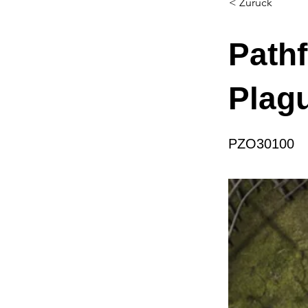
< Zurück
Pathf
Plagu
PZO30100