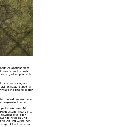
ncounter locations from
chemist, complete with
 sketching when you could
le any dry erase, wet
y Game Master's arsenal!
hy take the time to sketch
at, die auf beiden Seiten
 Bergversteck einer
spielen könntest. Mit
f Plaguestone misst 24" x
s abwischbaren oder
erwendet werden und
t die Art und Weise, wie
utzigen Plastikmatte zu