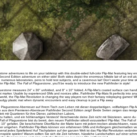
estone
adventures to life on your tabletop with this double-sided full-color Flip-Mat featuring key e
econd Edition adventure on either side! Both sides depict the enormous hillside lair of an evil al
s, numerous laboratories, pens to hold test subjects, and a cavernous lair! Don't waste your time
er Flip-Mat: The Fall of Plaguestone
, you'll be ready to introduce the new Pathfinder in style!
aguestone
measures 24" x 30" unfolded, and 8" x 10" folded. A Flip-Mat's coated surface can hand
 marker. Usable by experienced GMs and novices alike, Pathfinder Flip-Mats fit perfectly into an
world, the Flip-Mat Revolution is changing the way players run their fantasy roleplaying games! W
mudgy plastic mat when dynamic encounters and easy cleanup is just a Flip away
f Plaguestone-Abenteuer auf Ihrem Tisch zum Leben mit dieser doppelseitigen, vollfarbigen Flip-M
 aus dem Premieren-Abenteuer Pathfinder Second Edition zeigt! Beide Seiten zeigen das riesige
tt mit Quartieren für ihre Diener, zahlreichen Labors,
zu halten, und ein höhlenartiges Versteck! Verschwende deine Zeit nicht mit Skizzieren, wenn du 
Fall of Plaguestone bist du bereit, den neuen Pathfinder stilvoll vorzustellen! Flip-Mat: The Fall o
x 10" gefaltet. Die beschichtete Oberfläche der Matte kann mit jedem trocken abwischbaren, nas
er umgehen. Pathfinder Flip-Mats können von erfahrenen GMs und Anfängern gleichermaßen v
enal jedes Spielleiters! Auf Tischplatten auf der ganzen Welt ist das Flip-Mat Revolution veränder
lenspiele spielen! Warum sollten Sie sich die Zeit nehmen, hässliche Landschaften auf einer schm