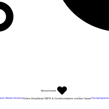
Wunschzettel
ame Master-Services
Treueprogramm
Online-Shop
News! RBTK & Cons
Kontaktiere uns
Über Spiele