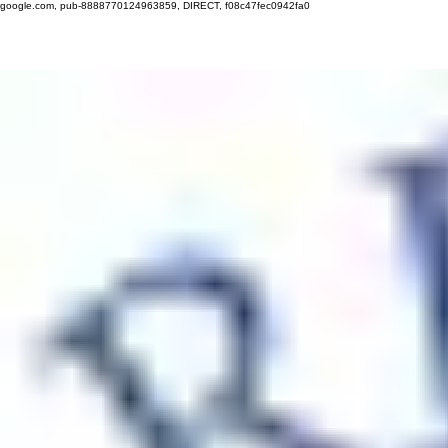
google.com, pub-8888770124963859, DIRECT, f08c47fec0942fa0