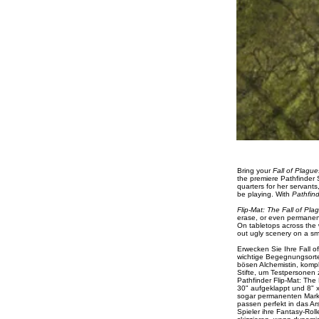
Bring your
Fall of Plagu
the premiere Pathfinder S
quarters for her servant
be playing. With
Pathfind
Flip-Mat: The Fall of Pl
erase, or even permanent
On tabletops across the 
out ugly scenery on a s
Erwecken Sie Ihre Fall o
wichtige Begegnungsorte
bösen Alchemistin, komple
Stifte, um Testpersonen 
Pathfinder Flip-Mat: The 
30" aufgeklappt und 8" 
sogar permanenten Mark
passen perfekt in das Ars
Spieler ihre Fantasy-Rol