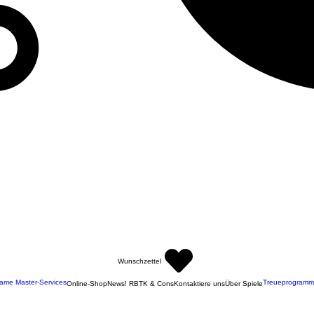
Wunschzettel
ame Master-Services
Treueprogramm
Online-Shop
News! RBTK & Cons
Kontaktiere uns
Über Spiele