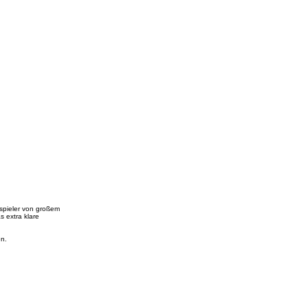
tspieler von großem
s extra klare
en.