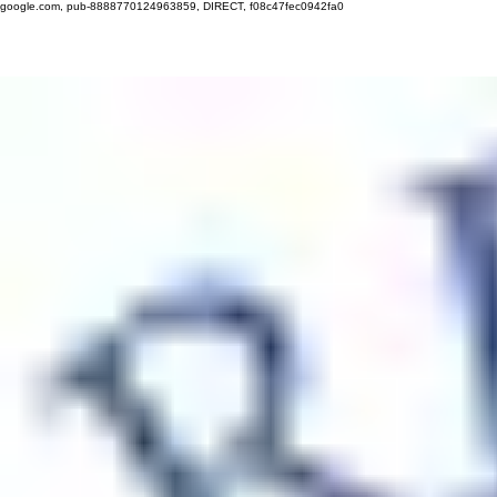
google.com, pub-8888770124963859, DIRECT, f08c47fec0942fa0