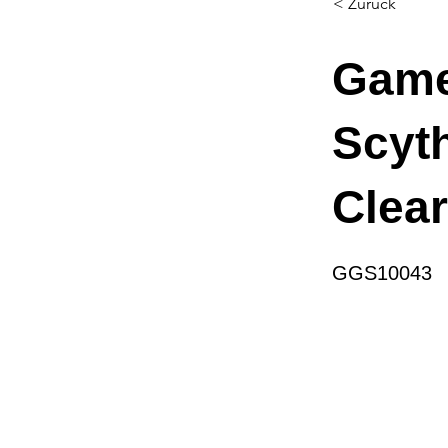
< Zurück
Game
Scyth
Clea
GGS10043