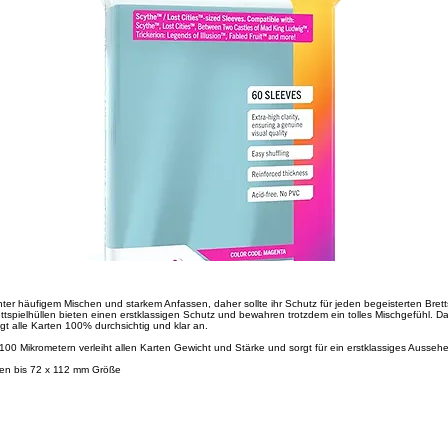
unter häufigem Mischen und starkem Anfassen, daher sollte ihr Schutz für jeden begeisterten Bret
ettspielhüllen bieten einen erstklassigen Schutz und bewahren trotzdem ein tolles Mischgefühl. Da
igt alle Karten 100% durchsichtig und klar an.
 100 Mikrometern verleiht allen Karten Gewicht und Stärke und sorgt für ein erstklassiges Ausseh
rten bis 72 x 112 mm Größe