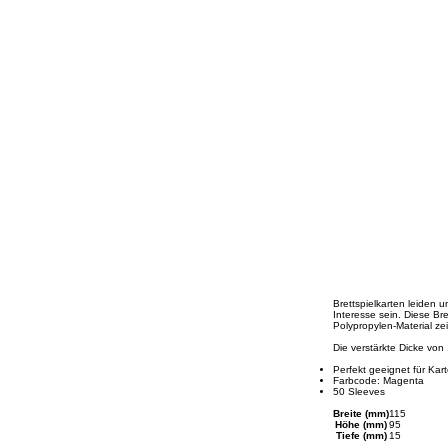
Brettspielkarten leiden 
Interesse sein. Diese Br
Polypropylen-Material ze
Die verstärkte Dicke von
Perfekt geeignet für Ka
Farbcode: Magenta
50 Sleeves
Breite (mm)
115
Höhe (mm)
95
Tiefe (mm)
15