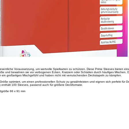
esentliche Voraussetzung, um wertvolle Spielkarten zu schützen. Diese Prime Sleeves bieten ein
röße und bewahren sie vor verbogenen Ecken, Kratzern oder Schäden durch häufiges Mischen. Da
er ein großartiges Mischgefühl und haben nicht mit verrutschenden Deckstapeln zu kämpfen.
r Größe optimiert, um einen professionellen Schutz zu gewährleisten und eignen sich perfekt für D
g enthält 100 Sleeves, passend auch für größere Deckformate.
rdgröße 66 x 91 mm