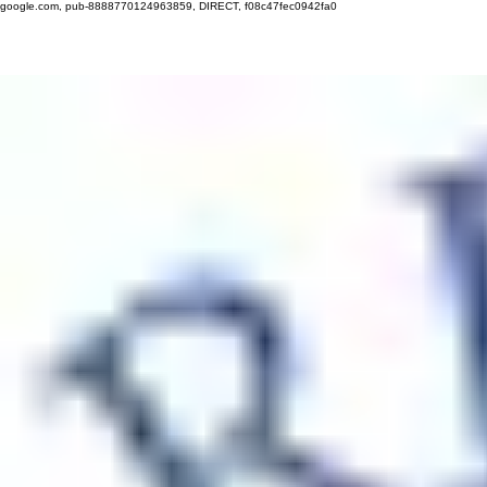
google.com, pub-8888770124963859, DIRECT, f08c47fec0942fa0