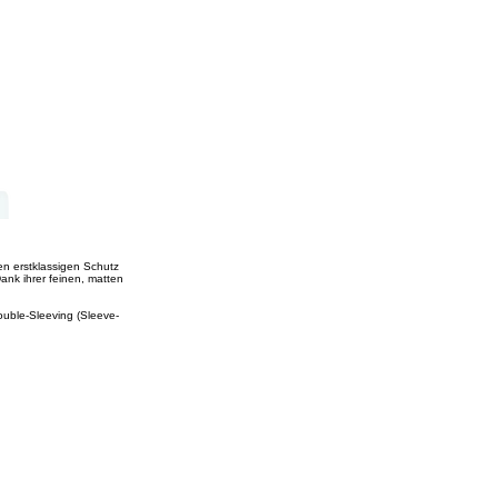
en erstklassigen Schutz
nk ihrer feinen, matten
ouble-Sleeving (Sleeve-