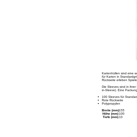
Kartenhüllen sind eine w
für Karten in Standardg
Rückseite erleben Spiel
Die Sleeves sind in ihre
in-Sleeve). Eine Packun
100 Sleeves für Standa
Rote Rückseite
Polypropylen
Breite (mm)
155
Höhe (mm)
100
Tiefe (mm)
10