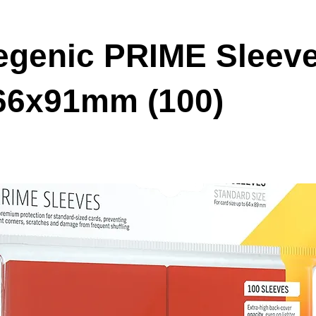
genic PRIME Sleev
66x91mm (100)