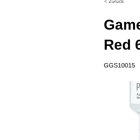
< Zurück
Game
Red 
GGS10015