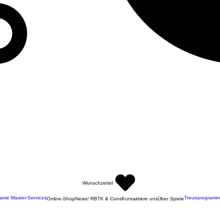
Wunschzettel
ame Master-Services
Treueprogramm
Online-Shop
News! RBTK & Cons
Kontaktiere uns
Über Spiele