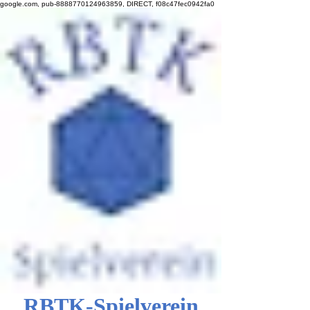
google.com, pub-8888770124963859, DIRECT, f08c47fec0942fa0
RBTK-Spielverein