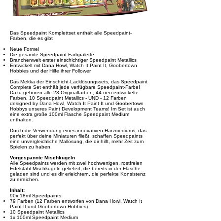
Das Speedpaint Komplettset enthält alle Speedpaint-
Farben, die es gibt
Neue Formel
Die gesamte Speedpaint-Farbpalette
Branchenweit erster einschichtiger Speedpaint Metallics
Entwickelt mit Dana Howl, Watch It Paint It, Goobertown
Hobbies und der Hilfe ihrer Follower
Das Mekka der Einschicht-Lacklösungssets, das Speedpaint
Complete Set enthält jede verfügbare Speedpaint-Farbe!
Dazu gehören alle 23 Originalfarben, 44 neu entwickelte
Farben, 10 Speedpaint Metallics - UND - 12 Farben
designed by Dana Howl, Watch It Paint It und Goobertown
Hobbys unseres Paint Development Teams! Im Set ist auch
eine extra große 100ml Flasche Speedpaint Medium
enthalten.
Durch die Verwendung eines innovativen Harzmediums, das
perfekt über deine Miniaturen fließt, schaffen Speedpaints
eine unvergleichliche Mallösung, die dir hilft, mehr Zeit zum
Spielen zu haben.
Vorgespannte Mischkugeln
Alle Speedpaints werden mit zwei hochwertigen, rostfreien
Edelstahl-Mischkugeln geliefert, die bereits in der Flasche
geladen sind und es dir erleichtern, die perfekte Konsistenz
zu erreichen.
Inhalt:
90x 18ml Speedpaints:
79 Farben (12 Farben entworfen von Dana Howl, Watch It
Paint It und Goobertown Hobbies)
10 Speedpaint Metallics
1x 100ml Speedpaint Medium