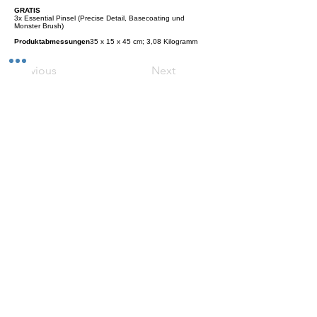
GRATIS
3x Essential Pinsel (Precise Detail, Basecoating und
Monster Brush)
Produktabmessungen
‎35 x 15 x 45 cm; 3,08 Kilogramm
Previous
Next
Versand
Kontaktformular
Widerrufsrecht
Bezahlarten
Reklamation
FAQ
Rückgabe und Rücksendungen
Unsere AGB
Impressum
Privatsphäre und Datenschutz
Barrierefreiheitserklärung
Suchergebnise
Vertrag widerrufen