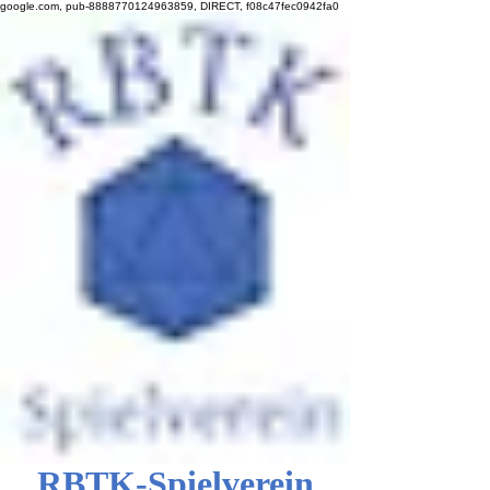
google.com, pub-8888770124963859, DIRECT, f08c47fec0942fa0
RBTK-Spielverein