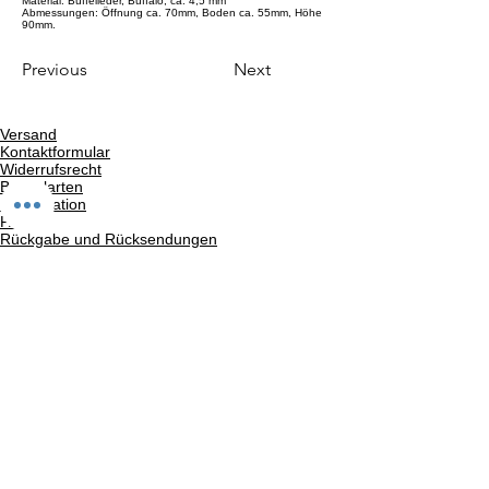
Material: Büffelleder, Buffalo, ca. 4,5 mm
Abmessungen: Öffnung ca. 70mm, Boden ca. 55mm, Höhe
90mm.
Previous
Next
Versand
Kontaktformular
Widerrufsrecht
Bezahlarten
Reklamation
FAQ
Rückgabe und Rücksendungen
Unsere AGB
Impressum
Privatsphäre und Datenschutz
Barrierefreiheitserklärung
Suchergebnise
Vertrag widerrufen