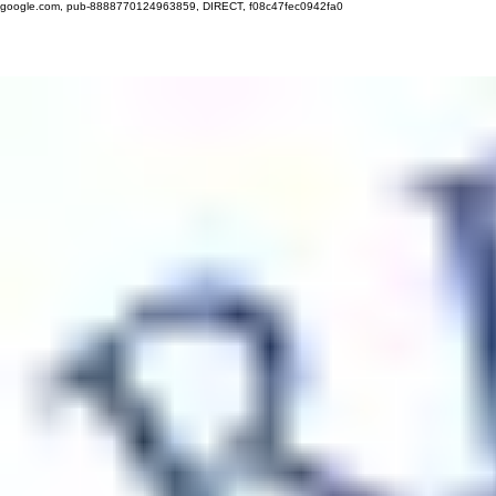
google.com, pub-8888770124963859, DIRECT, f08c47fec0942fa0