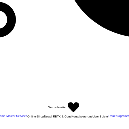
Wunschzettel
ame Master-Services
Treueprogramm
Online-Shop
News! RBTK & Cons
Kontaktiere uns
Über Spiele