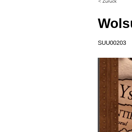
< Zurück
Wols
SUU00203