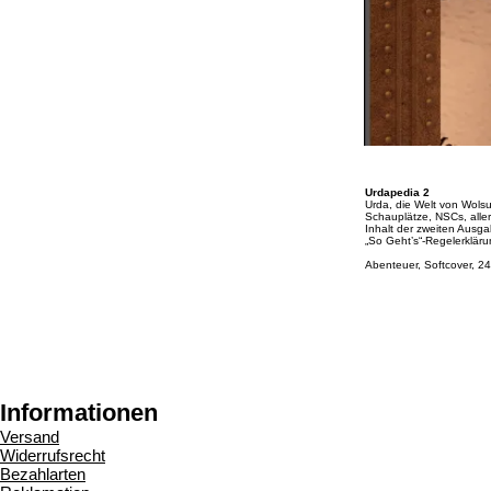
Urdapedia 2
Urda, die Welt von Wolsu
Schauplätze, NSCs, alle
Inhalt der zweiten Ausga
„So Geht’s“-Regelerklär
Abenteuer, Softcover, 24
Informationen
Versand
Widerrufsrecht
Bezahlarten