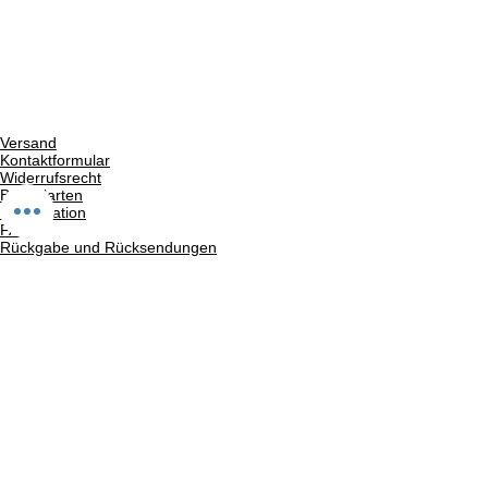
Versand
Kontaktformular
Widerrufsrecht
Bezahlarten
Reklamation
FAQ
Rückgabe und Rücksendungen
Unsere AGB
Impressum
Privatsphäre und Datenschutz
Barrierefreiheitserklärung
Suchergebnise
Vertrag widerrufen