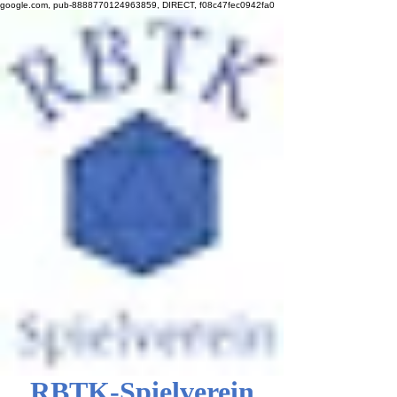
google.com, pub-8888770124963859, DIRECT, f08c47fec0942fa0
RBTK-Spielverein