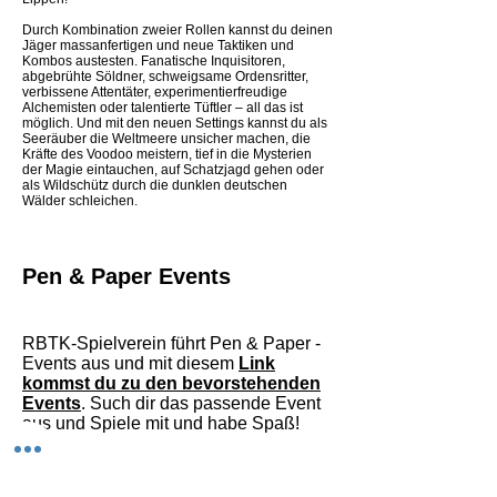
Durch Kombination zweier Rollen kannst du deinen
Jäger massanfertigen und neue Taktiken und
Kombos austesten. Fanatische Inquisitoren,
abgebrühte Söldner, schweigsame Ordensritter,
verbissene Attentäter, experimentierfreudige
Alchemisten oder talentierte Tüftler – all das ist
möglich. Und mit den neuen Settings kannst du als
Seeräuber die Weltmeere unsicher machen, die
Kräfte des Voodoo meistern, tief in die Mysterien
der Magie eintauchen, auf Schatzjagd gehen oder
als Wildschütz durch die dunklen deutschen
Wälder schleichen.
Pen & Paper Events
RBTK-Spielverein führt Pen & Paper -
Events aus und mit diesem
Link
kommst du zu den bevorstehenden
Events
. Such dir das passende Event
aus und Spiele mit und habe Spaß!