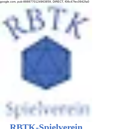
google.com, pub-8888770124963859, DIRECT, f08c47fec0942fa0
RBTK-Spielverein