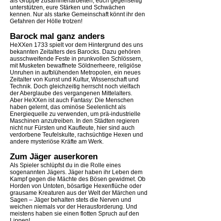
als Gruppe zusammenarbeiten, euch gegenseitig
unterstützen, eure Stärken und Schwächen
kennen. Nur als starke Gemeinschaft könnt ihr den
Gefahren der Hölle trotzen!
Barock mal ganz anders
HeXXen 1733 spielt vor dem Hintergrund des uns
bekannten Zeitalters des Barocks. Dazu gehören
ausschweifende Feste in prunkvollen Schlössern,
mit Musketen bewaffnete Söldnerheere, religiöse
Unruhen in aufblühenden Metropolen, ein neues
Zeitalter von Kunst und Kultur, Wissenschaft und
Technik. Doch gleichzeitig herrscht noch vielfach
der Aberglaube des vergangenen Mittelalters.
Aber HeXXen ist auch Fantasy: Die Menschen
haben gelernt, das ominöse Seelenlicht als
Energiequelle zu verwenden, um prä-industrielle
Maschinen anzutreiben. In den Städten regieren
nicht nur Fürsten und Kaufleute, hier sind auch
verdorbene Teufelskulte, rachsüchtige Hexen und
andere mysteriöse Kräfte am Werk.
Zum Jäger auserkoren
Als Spieler schlüpfst du in die Rolle eines
sogenannten Jägers. Jäger haben ihr Leben dem
Kampf gegen die Mächte des Bösen gewidmet. Ob
Horden von Untoten, bösartige Hexenflüche oder
grausame Kreaturen aus der Welt der Märchen und
Sagen – Jäger behalten stets die Nerven und
weichen niemals vor der Herausforderung. Und
meistens haben sie einen flotten Spruch auf den
Lippen!