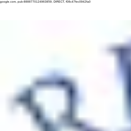
google.com, pub-8888770124963859, DIRECT, f08c47fec0942fa0