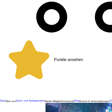
Punkte ansehen
Start
Sach- und Geldspenden
Blog
G
Über uns
Werde Mitglied
Community
Events & Veranstaltungen