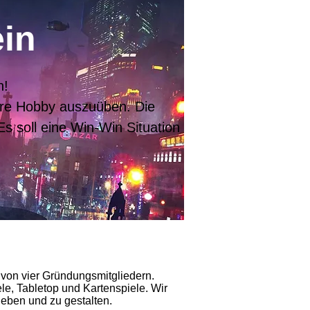
in
n!
are Hobby auszuüben. Die
Es soll eine Win-Win Situation
von vier Gründungsmitgliedern.
le, Tabletop und Kartenspiele. Wir
eben und zu gestalten.