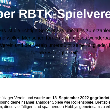
ber RBTK-Spielvere
as ist die richtige Seite etwas über uns zu erzähle
n und wollen Menschen fördern, um dieses wunderb
 Verein und der Verein unterstützt seine Mitglieder 
für alle Beteiligte sein.
nnütziger Verein und wurde am
13. September 2022 gegründet
übung gemeinsamer analoger Spiele wie Rollenspiele, Brettspie
, diese vielfältigen und spannenden Hobbys gemeinsam zu erl