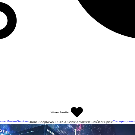
Wunschzettel
ame Master-Services
Treueprogramm
Online-Shop
News! RBTK & Cons
Kontaktiere uns
Über Spiele