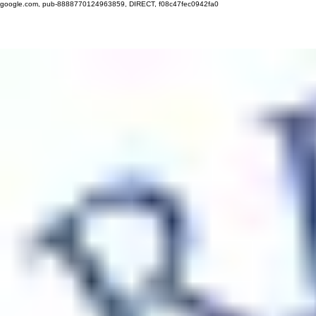
google.com, pub-8888770124963859, DIRECT, f08c47fec0942fa0