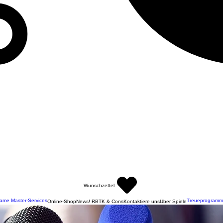
Wunschzettel
ame Master-Services
Treueprogramm
Online-Shop
News! RBTK & Cons
Kontaktiere uns
Über Spiele