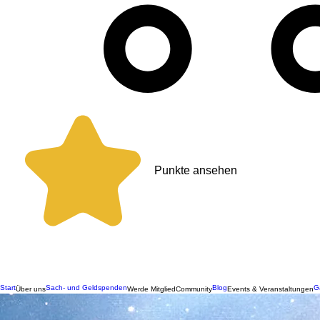
Punkte ansehen
Start
Sach- und Geldspenden
Blog
G
Über uns
Werde Mitglied
Community
Events & Veranstaltungen