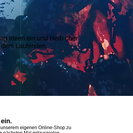
ing Ideen ein und bleib über
f dem Laufenden.
ein.
n unserem eigenen Online-Shop zu
m nächsten Mal mitzuspielen.