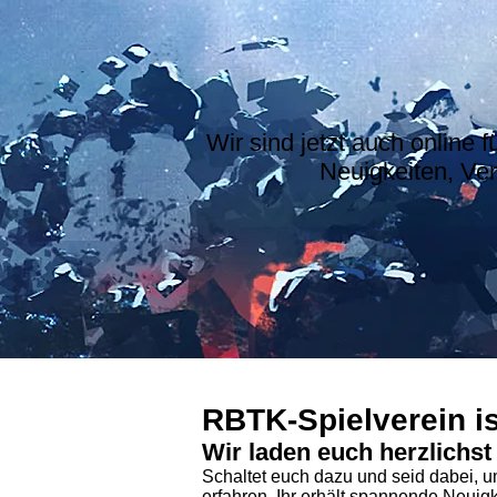
Wir sind jetzt auch online 
Neuigkeiten, Ve
RBTK-Spielverein is
Wir laden euch herzlichst
Schaltet euch dazu und seid dabei, 
erfahren. Ihr erhält spannende Neuig