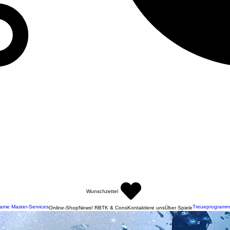
Wunschzettel
ame Master-Services
Treueprogramm
Online-Shop
News! RBTK & Cons
Kontaktiere uns
Über Spiele