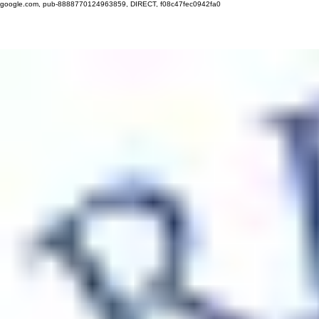
google.com, pub-8888770124963859, DIRECT, f08c47fec0942fa0