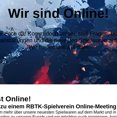
Wir sind Online!
für euch da! Komm doch vorbei, stell Fragen, br
ranstaltungen und die neuesten Spielwaren au
Wir freuen uns auf dich!
t Online!
 zu einem RBTK-Spielverein Online-Meeting 
um mehr über unsere neuesten Spielwaren auf dem Markt und i
keiten zu unseren Events und wir möchten euch inspirieren, bei