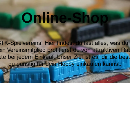
Online-Shop
Spielvereins! Hier findest du fast alles, was du 
in Vereinsmitglied profitierst du von attraktiven R
 bei jedem Einkauf. Unser Ziel ist es, dir die be
du günstig für dein Hobby einkaufen kannst.