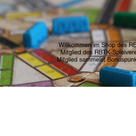
Willkommen im Shop des RBTK-
Mitglied des RBTK-Spielvere
Mitglied sammelst Bonuspunkte