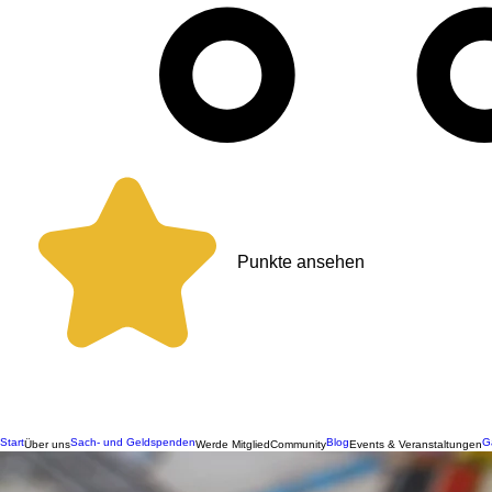
Punkte ansehen
Start
Sach- und Geldspenden
Blog
G
Über uns
Werde Mitglied
Community
Events & Veranstaltungen