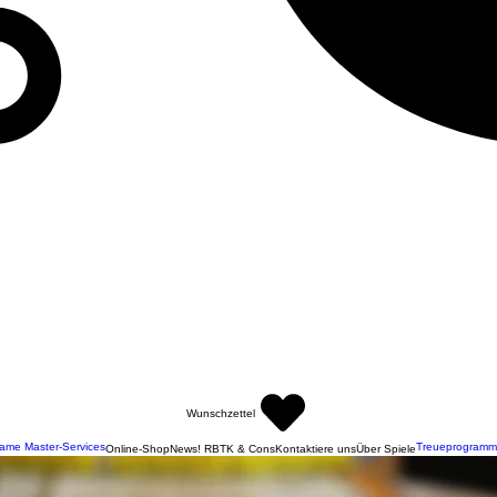
Wunschzettel
ame Master-Services
Treueprogramm
Online-Shop
News! RBTK & Cons
Kontaktiere uns
Über Spiele