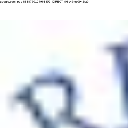
google.com, pub-8888770124963859, DIRECT, f08c47fec0942fa0