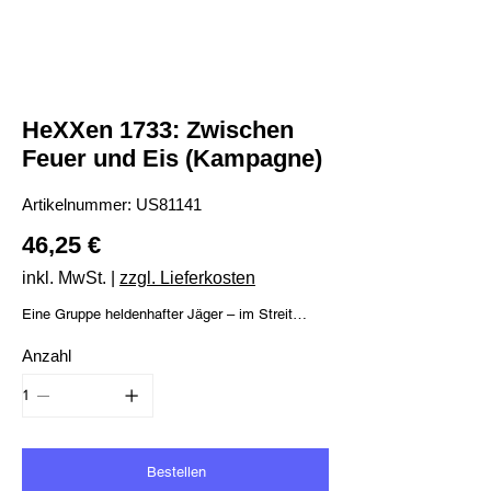
HeXXen 1733: Zwischen
Feuer und Eis (Kampagne)
Artikelnummer:
Artikelnummer:
US81141
US81141
Preis
46,25 €
inkl. MwSt.
|
zzgl. Lieferkosten
Eine Gruppe heldenhafter Jäger – im Streit
getrennt. Ein legendäres Vermächtnis – das das
Anzahl
Schicksal der Welt verändern kann. Ein
schwacher Jarl – manipuliert durch Kräfte
jenseits seines Verständnisses.
Dies sind die Zutaten zu einem wahrhaft
epischen Abenteuer. Bereise im Laufe der
Bestellen
Kampagne Zwischen Feuer und Eis die