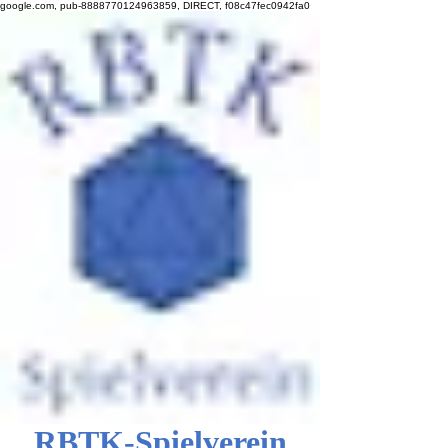
google.com, pub-8888770124963859, DIRECT, f08c47fec0942fa0
RBTK-Spielverein