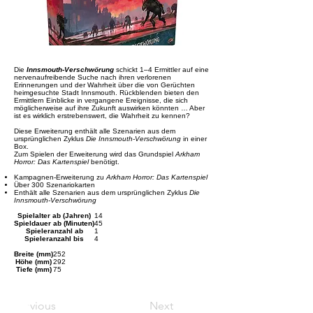
Die
Innsmouth-Verschwörung
schickt 1–4 Ermittler auf eine
nervenaufreibende Suche nach ihren verlorenen
Erinnerungen und der Wahrheit über die von Gerüchten
heimgesuchte Stadt Innsmouth. Rückblenden bieten den
Ermittlern Einblicke in vergangene Ereignisse, die sich
möglicherweise auf ihre Zukunft auswirken könnten … Aber
ist es wirklich erstrebenswert, die Wahrheit zu kennen?
Diese Erweiterung enthält alle Szenarien aus dem
ursprünglichen Zyklus
Die Innsmouth-Verschwörung
in einer
Box.
Zum Spielen der Erweiterung wird das Grundspiel
Arkham
Horror: Das Kartenspiel
benötigt.
Kampagnen-Erweiterung zu
Arkham Horror: Das Kartenspiel
Über 300 Szenariokarten
Enthält alle Szenarien aus dem ursprünglichen Zyklus
Die
Innsmouth-Verschwörung
Spielalter ab (Jahren)
14
Spieldauer ab (Minuten)
45
Spieleranzahl ab
1
Spieleranzahl bis
4
Breite (mm)
252
Höhe (mm)
292
Tiefe (mm)
75
Previous
Next