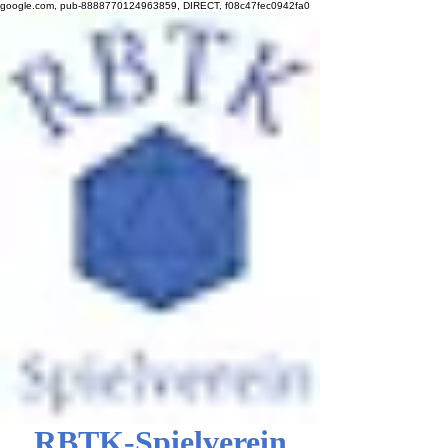
google.com, pub-8888770124963859, DIRECT, f08c47fec0942fa0
RBTK-Spielverein