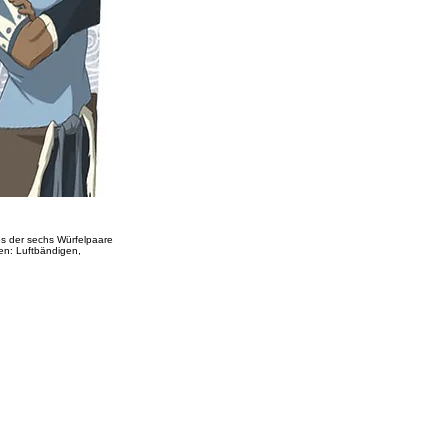
es der sechs Würfelpaare
en: Luftbändigen,