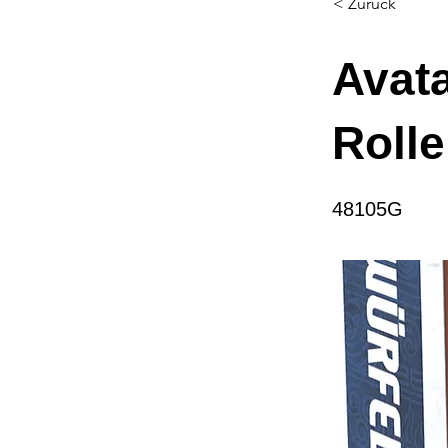
< Zurück
Avat
Rolle
48105G