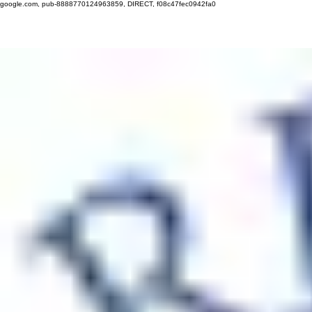
google.com, pub-8888770124963859, DIRECT, f08c47fec0942fa0