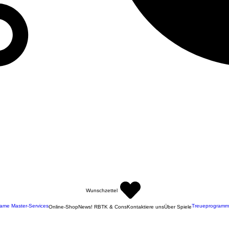
Wunschzettel
ame Master-Services
Treueprogramm
Online-Shop
News! RBTK & Cons
Kontaktiere uns
Über Spiele