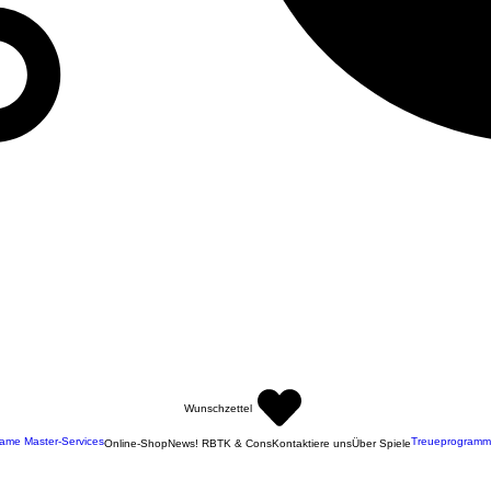
Wunschzettel
ame Master-Services
Treueprogramm
Online-Shop
News! RBTK & Cons
Kontaktiere uns
Über Spiele