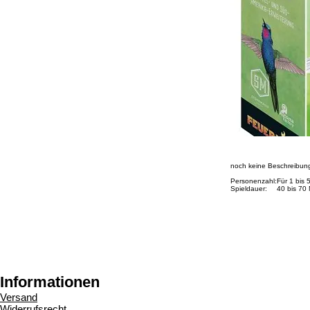
noch keine Beschreibun
Personenzahl:
Für 1 bis
Spieldauer:
40 bis 70
Informationen
Versand
Widerrufsrecht