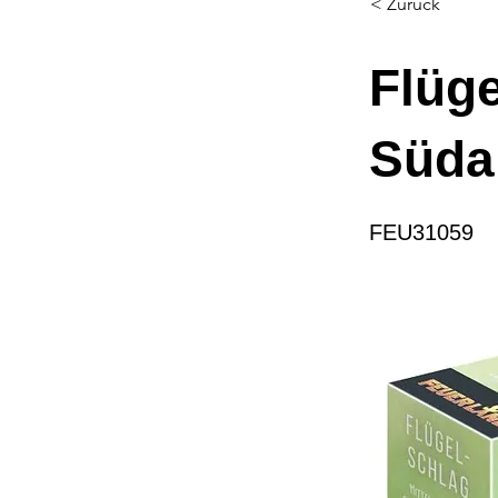
< Zurück
Flüge
Süda
FEU31059