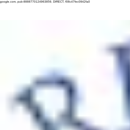
google.com, pub-8888770124963859, DIRECT, f08c47fec0942fa0