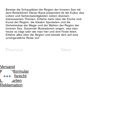
Bereise die Schauplätze der Region der Inneren See mit
dem Reiseführer! Dieser Band präsentiert dir die Kultur, das
Leben und Sehenswürdigkeiten neben diversen
interessanten Themen. Erfahre mehr über die Küche und
Kunst der Region, die lokalen Sportarten und die
Geheimnisse der Magie und der Mythen der Region der
Inneren See. Dutzende Illustrationen zeigen, was man
heute so trägt oder wie man hier und dort Feste feiert.
Erfahre alles über die Region und bereite dich auf eine
unvergessliche Reise vor!
Previous
Next
Versand
Kontaktformular
Widerrufsrecht
Bezahlarten
Reklamation
FAQ
Rückgabe und Rücksendungen
Unsere AGB
Impressum
Privatsphäre und Datenschutz
Barrierefreiheitserklärung
Suchergebnise
Vertrag widerrufen