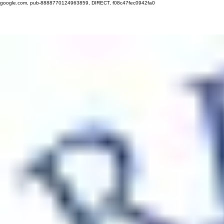
google.com, pub-8888770124963859, DIRECT, f08c47fec0942fa0