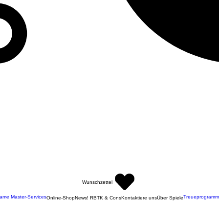
Wunschzettel
ame Master-Services
Treueprogramm
Online-Shop
News! RBTK & Cons
Kontaktiere uns
Über Spiele