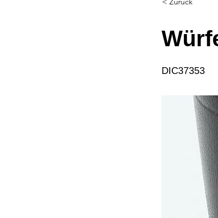
< Zurück
Würfe
DIC37353