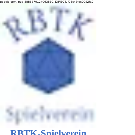
google.com, pub-8888770124963859, DIRECT, f08c47fec0942fa0
RBTK-Spielverein