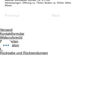
Material: Büffelleder, Buffalo, ca. 4,5 mm
Abmessungen: Öffnung ca. 70mm, Boden ca. 55mm, Höhe
90mm.
Previous
Next
Versand
Kontaktformular
Widerrufsrecht
Bezahlarten
Reklamation
FAQ
Rückgabe und Rücksendungen
Unsere AGB
Impressum
Privatsphäre und Datenschutz
Barrierefreiheitserklärung
Suchergebnise
Vertrag widerrufen