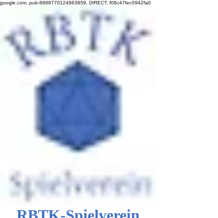
google.com, pub-8888770124963859, DIRECT, f08c47fec0942fa0
RBTK-Spielverein