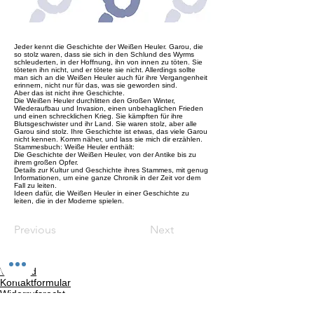
Jeder kennt die Geschichte der Weißen Heuler. Garou, die
so stolz waren, dass sie sich in den Schlund des Wyrms
schleuderten, in der Hoffnung, ihn von innen zu töten. Sie
töteten ihn nicht, und er tötete sie nicht. Allerdings sollte
man sich an die Weißen Heuler auch für ihre Vergangenheit
erinnern, nicht nur für das, was sie geworden sind.
Aber das ist nicht ihre Geschichte.
Die Weißen Heuler durchlitten den Großen Winter,
Wiederaufbau und Invasion, einen unbehaglichen Frieden
und einen schrecklichen Krieg. Sie kämpften für ihre
Blutsgeschwister und ihr Land. Sie waren stolz, aber alle
Garou sind stolz. Ihre Geschichte ist etwas, das viele Garou
nicht kennen. Komm näher, und lass sie mich dir erzählen.
Stammesbuch: Weiße Heuler enthält:
Die Geschichte der Weißen Heuler, von der Antike bis zu
ihrem großen Opfer.
Details zur Kultur und Geschichte ihres Stammes, mit genug
Informationen, um eine ganze Chronik in der Zeit vor dem
Fall zu leiten.
Ideen dafür, die Weißen Heuler in einer Geschichte zu
leiten, die in der Moderne spielen.
Previous
Next
Versand
Kontaktformular
Widerrufsrecht
Bezahlarten