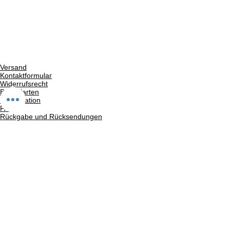
Versand
Kontaktformular
Widerrufsrecht
Bezahlarten
Reklamation
FAQ
Rückgabe und Rücksendungen
Unsere AGB
Impressum
Privatsphäre und Datenschutz
Barrierefreiheitserklärung
Suchergebnise
Vertrag widerrufen