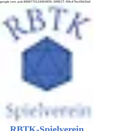
google.com, pub-8888770124963859, DIRECT, f08c47fec0942fa0
RBTK-Spielverein