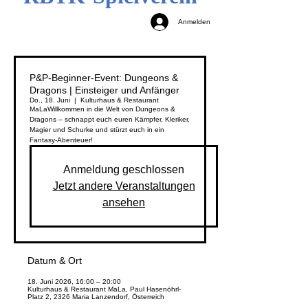
Anmelden
P&P-Beginner-Event: Dungeons &
Dragons | Einsteiger und Anfänger
Do., 18. Juni
  |  
Kulturhaus & Restaurant
MaLa
Willkommen in die Welt von Dungeons &
Dragons – schnappt euch euren Kämpfer, Kleriker,
Magier und Schurke und stürzt euch in ein
Fantasy-Abenteuer!
Anmeldung geschlossen
Jetzt andere Veranstaltungen
ansehen
Datum & Ort
18. Juni 2026, 16:00 – 20:00
Kulturhaus & Restaurant MaLa, Paul Hasenöhrl-
Platz 2, 2326 Maria Lanzendorf, Österreich