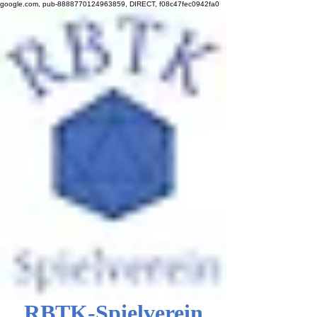
google.com, pub-8888770124963859, DIRECT, f08c47fec0942fa0
RBTK-Spielverein