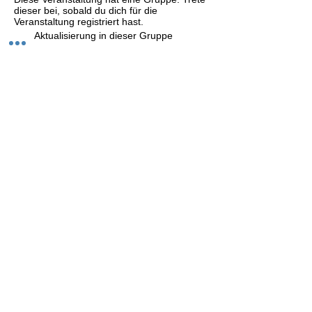
dieser bei, sobald du dich für die
Veranstaltung registriert hast.
1 Aktualisierung in dieser Gruppe
Event teilen
Versand
Kontaktformular
Widerrufsrecht
Bezahlarten
Reklamation
FAQ
Rückgabe und Rücksendungen
Unsere AGB
Impressum
Privatsphäre und Datenschutz