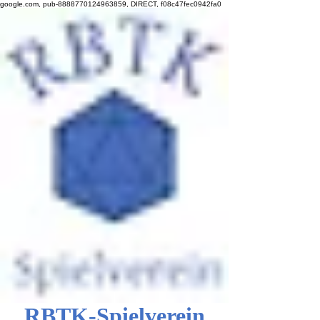
google.com, pub-8888770124963859, DIRECT, f08c47fec0942fa0
RBTK-Spielverein