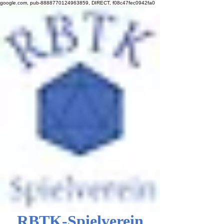
google.com, pub-8888770124963859, DIRECT, f08c47fec0942fa0
RBTK-Spielverein