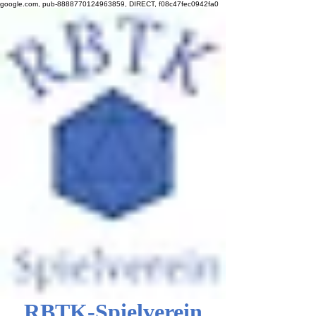
google.com, pub-8888770124963859, DIRECT, f08c47fec0942fa0
RBTK-Spielverein