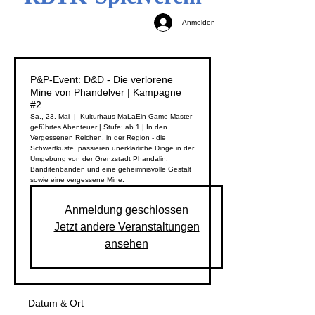
Anmelden
P&P-Event: D&D - Die verlorene
Mine von Phandelver | Kampagne
#2
Sa., 23. Mai
  |  
Kulturhaus MaLa
Ein Game Master
geführtes Abenteuer | Stufe: ab 1 | In den
Vergessenen Reichen, in der Region - die
Schwertküste, passieren unerklärliche Dinge in der
Umgebung von der Grenzstadt Phandalin.
Banditenbanden und eine geheimnisvolle Gestalt
sowie eine vergessene Mine.
Anmeldung geschlossen
Jetzt andere Veranstaltungen
ansehen
Datum & Ort