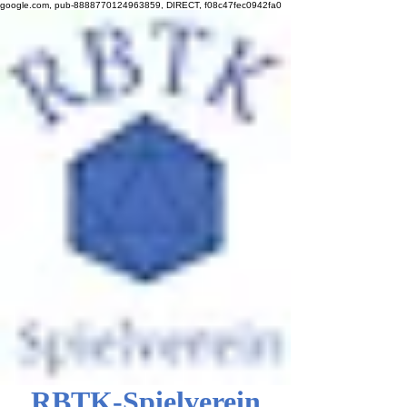
google.com, pub-8888770124963859, DIRECT, f08c47fec0942fa0
RBTK-Spielverein