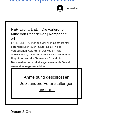
Anmelden
P&P-Event: D&D - Die verlorene
Mine von Phandelver | Kampagne
#4
Fr., 17. Juli
  |  
Kulturhaus MaLa
Ein Game Master
geführtes Abenteuer | Stufe: ab 1 | In den
Vergessenen Reichen, in der Region - die
Schwertküste, passieren unerklärliche Dinge in der
Umgebung von der Grenzstadt Phandalin.
Banditenbanden und eine geheimnisvolle Gestalt
sowie eine vergessene Mine.
Anmeldung geschlossen
Jetzt andere Veranstaltungen
ansehen
Datum & Ort