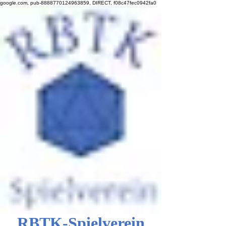
google.com, pub-8888770124963859, DIRECT, f08c47fec0942fa0
RBTK-Spielverein