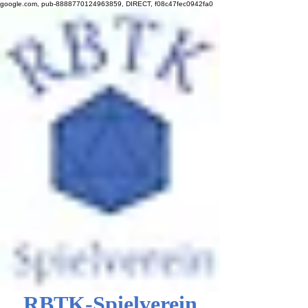
google.com, pub-8888770124963859, DIRECT, f08c47fec0942fa0
RBTK-Spielverein