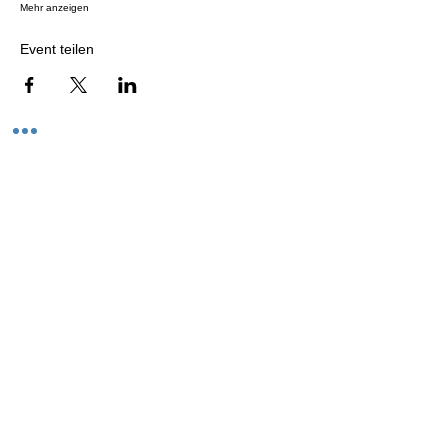
Mehr anzeigen
Event teilen
Versand
Kontaktformular
Widerrufsrecht
Bezahlarten
Reklamation
FAQ
Rückgabe und Rücksendungen
Unsere AGB
Impressum
Privatsphäre und Datenschutz
Barrierefreiheitserklärung
Suchergebnise
Vertrag widerrufen