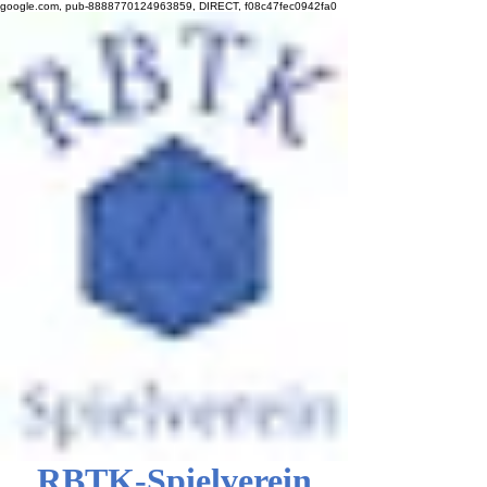
google.com, pub-8888770124963859, DIRECT, f08c47fec0942fa0
RBTK-Spielverein